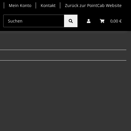
Mein Konto
Kontakt
Zurück zur PointCab Website
gins Jahresabos
Origins Miete
Origins Upgrade
0,00 €