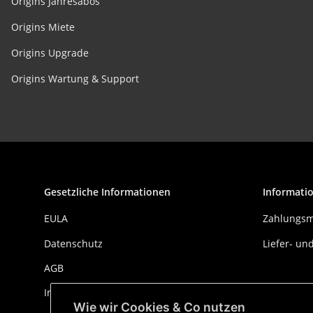
Origins Jahresabos
Origins Miete
Origins Upgrade
Origins Wartung & Support
Gesetzliche Informationen
Informati
EULA
Zahlungsm
Datenschutz
Liefer- u
AGB
Impressum
Wie wir Cookies & Co nutzen